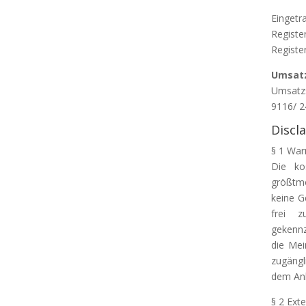
Eingetr
Registe
Regist
Umsatz
Umsatzs
9116/ 2
Discl
§ 1 War
Die ko
größtmö
keine G
frei z
gekennz
die Mei
zugängl
dem Anb
§ 2 Ext