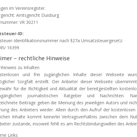
agen im Vereinsregister.
rgericht: Amtsgericht Duisburg
ernummer: VR 30211
steuer-ID:
teuer-Identifikationsnummer nach §27a Umsatzsteuergesetz:
45/ 16399
aimer – rechtliche Hinweise
nhinweis zu Inhalten
stenlosen und frei zugänglichen Inhalte dieser Webseite wur
glicher Sorgfalt erstellt. Der Anbieter dieser Webseite übernimm
ewähr für die Richtigkeit und Aktualität der bereitgestellten kostenl
ugänglichen journalistischen Ratgeber und Nachrichten. Nam
eichnete Beiträge geben die Meinung des jeweiligen Autors und nic
nung des Anbieters wieder. Allein durch den Aufruf der kostenlosen 
ichen Inhalte kommt keinerlei Vertragsverhältnis zwischen dem Nu
ieter zustande, insoweit fehlt es am Rechtsbindungswillen des Anbie
erne Links