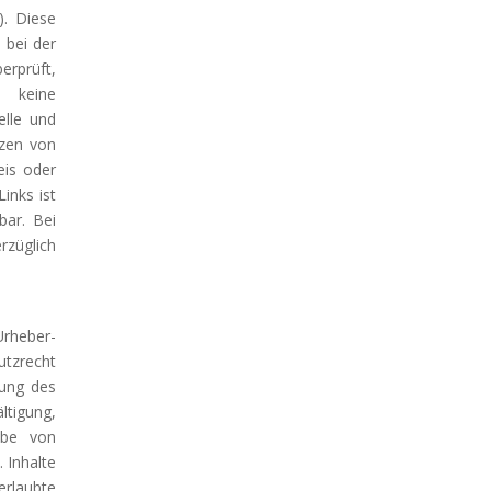
). Diese
 bei der
erprüft,
 keine
elle und
tzen von
eis oder
inks ist
bar. Bei
rzüglich
Urheber-
utzrecht
mung des
ltigung,
abe von
 Inhalte
rlaubte