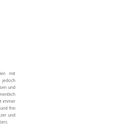
den mit
t jedoch
osen und
entlich
ht immer
und frei
tzer und
ters.