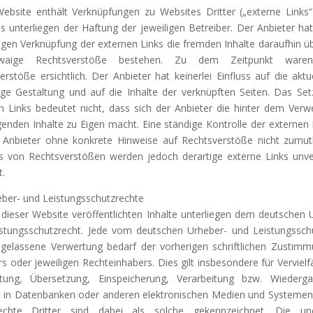
ebsite enthält Verknüpfungen zu Websites Dritter („externe Links“
s unterliegen der Haftung der jeweiligen Betreiber. Der Anbieter hat
igen Verknüpfung der externen Links die fremden Inhalte daraufhin üb
waige Rechtsverstöße bestehen. Zu dem Zeitpunkt waren
erstöße ersichtlich. Der Anbieter hat keinerlei Einfluss auf die aktu
ige Gestaltung und auf die Inhalte der verknüpften Seiten. Das Se
n Links bedeutet nicht, dass sich der Anbieter die hinter dem Verw
egenden Inhalte zu Eigen macht. Eine ständige Kontrolle der externen L
 Anbieter ohne konkrete Hinweise auf Rechtsverstöße nicht zumut
s von Rechtsverstößen werden jedoch derartige externe Links unve
t.
eber- und Leistungsschutzrechte
 dieser Website veröffentlichten Inhalte unterliegen dem deutschen 
stungsschutzrecht. Jede vom deutschen Urheber- und Leistungssch
ugelassene Verwertung bedarf der vorherigen schriftlichen Zustim
rs oder jeweiligen Rechteinhabers. Dies gilt insbesondere für Vervielfä
itung, Übersetzung, Einspeicherung, Verarbeitung bzw. Wiederg
n in Datenbanken oder anderen elektronischen Medien und Systemen.
chte Dritter sind dabei als solche gekennzeichnet. Die une