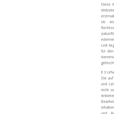
Diese W
Website
erstmal
ob et
Rechtsv
zukünft
externe
Link li
für den
Kenntni
gelösch
§ 3 Urh
Die auf
und Lei
nicht z
Anbiete
Bearbe
Inhalte
und Re